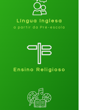
Língua Inglesa
a partir da Pré-escola
Ensino Religioso