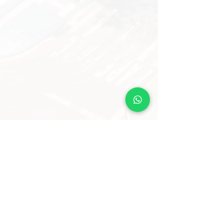
Faça agora sua pré-reserva!
Conheça nossa estrutura
Infraestrutura moderna e completa
Com salas de aula equipadas, laboratórios de